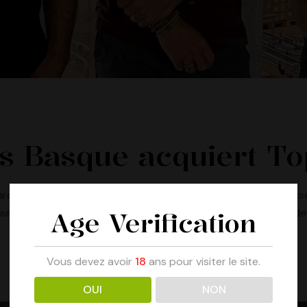
ys Basque acquiert To
marques et acquiert TOPA Cidre et ARTZ Beer & Cider La Brasse
 se positionner sur la catégorie cidre et de développer ses 
Age Verification
Vous devez avoir
18
ans pour visiter le site.
OUI
NON