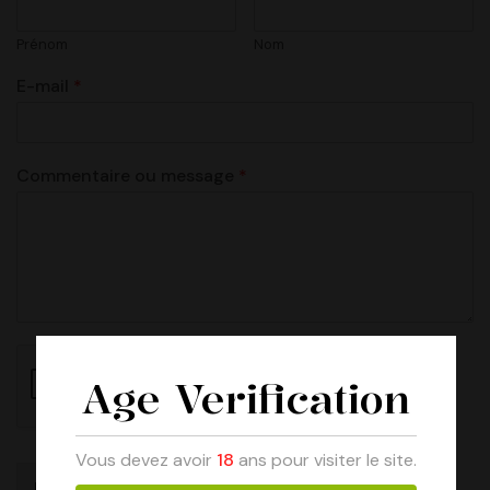
Prénom
Nom
E-mail
*
Commentaire ou message
*
Age Verification
Vous devez avoir
18
ans pour visiter le site.
Envoyer