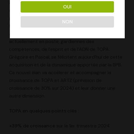
L’entrée de TOPA dans la BPB lui ouvre ainsi de
OUI
nouvelles perspectives de développement et lui
garantit les moyens de son évolution, tant sur le plan
NON
financier et logistique, que sur le plan humain, en
assurant la pérennité du savoir-faire des personnes
actuellement en poste, gardiennes des
compétences, de l’esprit et de l’ADN de TOPA.
Grégoire et Pascal, se félicitent aujourd’hui de cette
acquisition et de la dynamique apportée par la BPB.
Ce nouvel élan va accélerer et accompagner la
croissance de TOPA et ARTZ (prévision de
croissance de 30% sur 2024) et leur donner une
autre dimension.
TOPA en quelques points clés :
+39%
de croissance
sur le 1er trimestre 2024