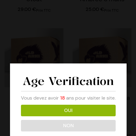
29.00
€
25.00
€
Prix TTC
Prix TTC
Age Verification
Carton Oldarki
Carton Oldarki Extra
Vous devez avoir
18
ans pour visiter le site.
Blanche
Pale
OUI
25.00
€
21.00
€
Prix TTC
Prix TTC
NON