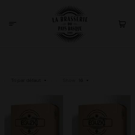
La
Brasserie
du
Tri par défaut
Show
16
Pays
Basque