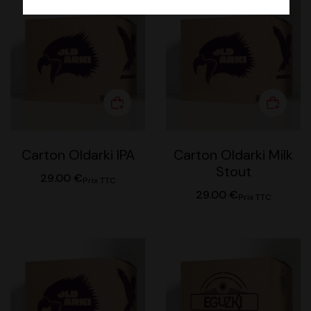
Carton Oldarki IPA
Carton Oldarki Milk
Stout
29.00
€
Prix TTC
29.00
€
Prix TTC