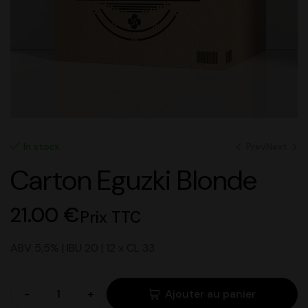
Prev
Next
In stock
Carton Eguzki Blonde
20.00
€
Prix TTC
25.00
€
Prix TTC
21.00
€
Prix TTC
ABV 5,5% | IBU 20 | 12 x CL 33
-
+
Ajouter au panier