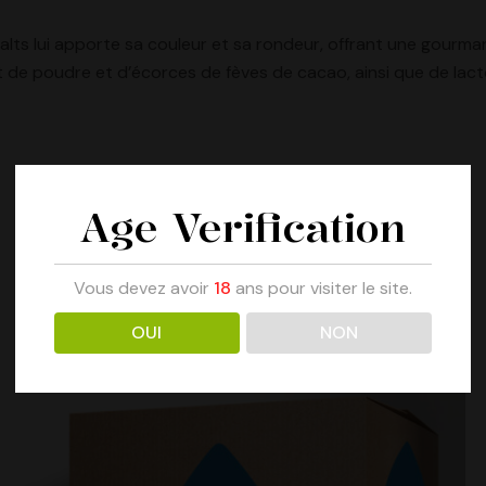
alts lui apporte sa couleur et sa rondeur, offrant une gourma
 de poudre et d’écorces de fèves de cacao, ainsi que de lacto
Age Verification
Vous devez avoir
18
ans pour visiter le site.
OUI
NON