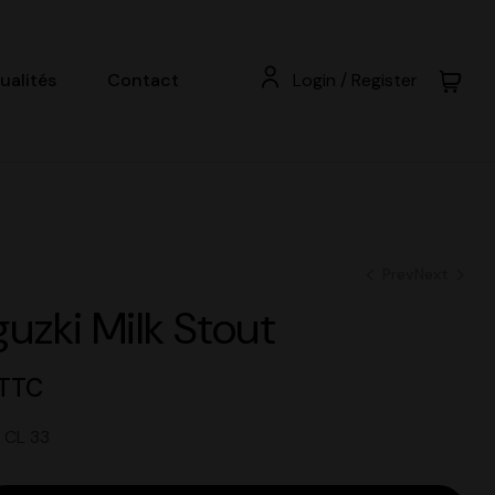
ualités
Contact
Login / Register
Prev
Next
uzki Milk Stout
29.00
€
Prix TTC
25.00
€
Prix TTC
 TTC
x CL 33