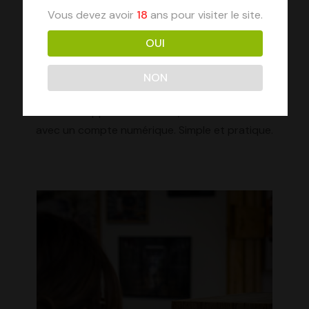
Vous pouvez payer en Eusko partout à la
Vous devez avoir
18
ans pour visiter le site.
brasserie : à la boutique pour vos bières, pour
vos commandes de fûts (que vous soyez
OUI
particulier ou professionnel), et lors des
événements auxquels on participe. Plusieurs
NON
options : en billets Eusko physiques, par QR
code via l’application mobile, ou directement
avec un compte numérique. Simple et pratique.