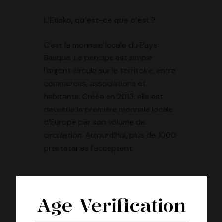
L’Eusko, qu’est-ce que c’est ?
C’est la monnaie locale du Pays
Basque. Le principe est simple :
l’argent circule sur le territoire, entre
commerces, associations et
habitants. Créée en 2013, elle est
devenue la première monnaie locale
d’Europe par son volume de
circulation. Aujourd’hui, plus de 1000
prestataires l’acceptent.
Age Verification