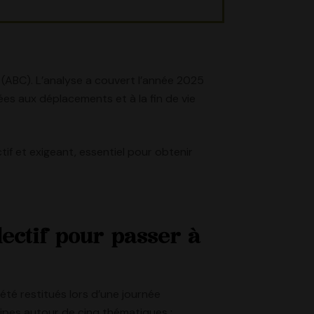
 (ABC). L’analyse a couvert l’année 2025
iées aux déplacements et à la fin de vie
tif et exigeant, essentiel pour obtenir
lectif pour passer à
t été restitués lors d’une journée
uipes autour de cinq thématiques :