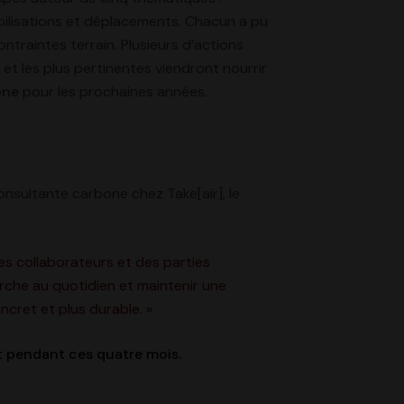
obilisations et déplacements. Chacun a pu
ntraintes terrain. Plusieurs d’actions
et les plus pertinentes viendront nourrir
one
pour les prochaines années.
consultante carbone chez Take[air], le
des collaborateurs et des parties
marche au quotidien et maintenir une
ncret et plus durable. »
nt pendant ces quatre mois.