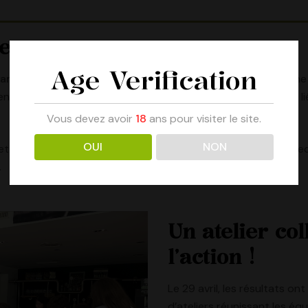
euse
Age Verification
lan Carbone®
de l’Association pour la transition Bas Carbone
bien nos émissions directes (énergie, fermentation) que celles l
Vous devez avoir
18
ans pour visiter le site.
OUI
NON
t consolidé les données de tous les services. Un travail collec
.
Un atelier col
l’action !
Le 29 avril, les résultats on
d’ateliers réunissant les éq