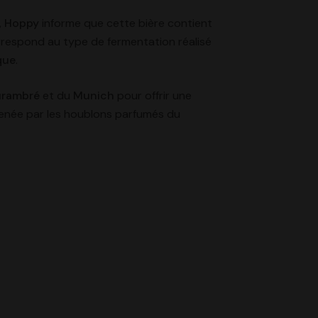
,
Hoppy
informe que cette bière contient
respond au type de fermentation réalisé
que
.
urambré
et du
Munich
pour offrir une
enée par les houblons parfumés du