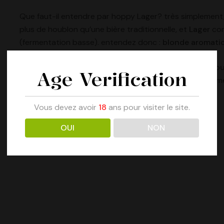
Que faut-il entendre par
hoppy Lager
? très simplement
plus de houblon qu’une bière traditionnelle, et
Lager
cor
(fermentation basse). entendez donc :
blonde aromati
Pour le brassage, 3 malts sont utilisés : du
Pilsen
, du
To
Age Verification
longueur maltée en bouche. La note aromatique est am
nouveau monde : l’
Azzaca
et le
Simcoe
.
Vous devez avoir
18
ans pour visiter le site.
ABV
: 5,5 ALC/VOL.
OUI
NON
IBU
: 20