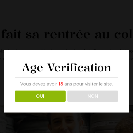
fait sa rentrée au co
icolas, le responsable de production de la Brasserie, a fait 
travail mené depuis plusieurs années avec son équipe de bras
Age Verification
Vous devez avoir
18
ans pour visiter le site.
OUI
NON