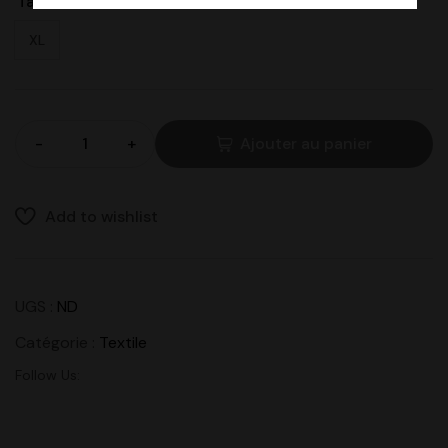
Taille
XL
-
+
Ajouter au panier
Add to wishlist
UGS :
ND
Catégorie :
Textile
Follow Us: