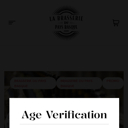
La
Brasserie
du
BRASSERIE DU PAYS
BRASSERIE DU PAYS
PROMO
BASQUE
BASQUE
Pays
Basque
Age Verification