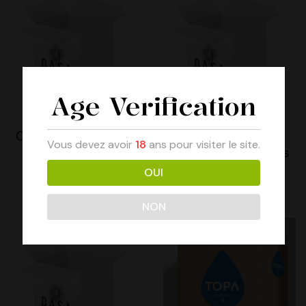
Age Verification
Carton BASA Citron
Carton BASA
Vous devez avoir
18
ans pour visiter le site.
Framboise Hibiscus
19.00
€
Prix TTC
OUI
19.00
€
Prix TTC
NON