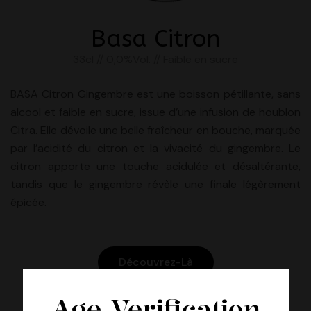
Basa Citron
33cl // 0,0%Vol. // Faible en sucre
BASA Citron Gingembre est une boisson pétillante, sans
alcool et faible en sucre, issue d’une infusion de houblon
Citra. Elle dévoile une belle fraîcheur en bouche, marquée
par l’acidité du citron et la vivacité du gingembre. Le
citron apporte une touche acidulée et désaltérante,
tandis que le gingembre révèle une finale légèrement
épicée.
Découvrez-Là
Age Verification