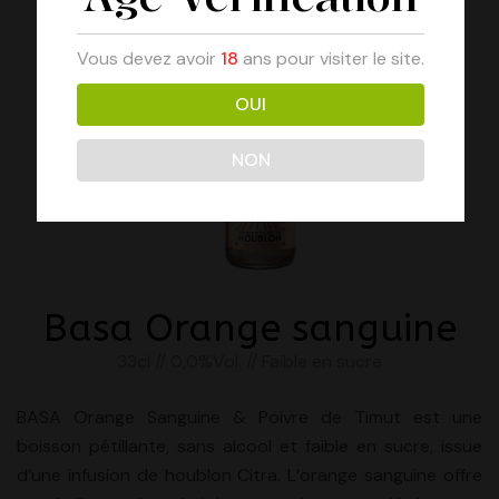
Vous devez avoir
18
ans pour visiter le site.
OUI
NON
Basa Orange sanguine
33cl // 0,0%Vol. // Faible en sucre
BASA Orange Sanguine & Poivre de Timut est une
boisson pétillante, sans alcool et faible en sucre, issue
d’une infusion de houblon Citra. L’orange sanguine offre