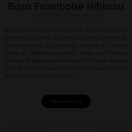
Basa Framboise Hibiscus
33cl // 0,0%Vol. // Faible en sucre
BASA Framboise Hibiscus est une boisson pétillante,
sans alcool et faible en sucre, issue d’une infusion de
houblon Chinook. La framboise apporte une touche
fruitée et légèrement acidulée, tandis que l’hibiscus
prolonge la dégustation avec une note florale délicate.
En fin de bouche, une pointe de piment d’Espelette vient
relever l’ensemble avec subtilité.
Découvrez-Là